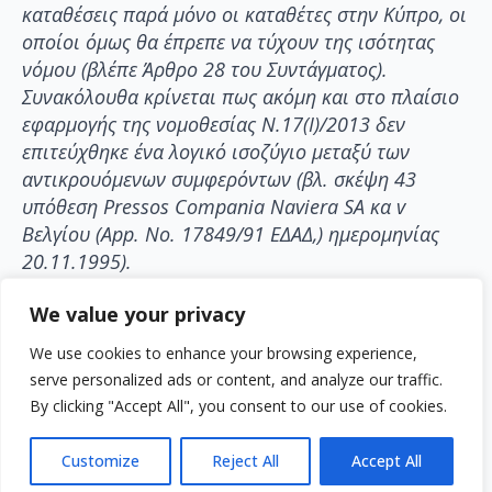
καταθέσεις παρά μόνο οι καταθέτες στην Κύπρο, οι
οποίοι όμως θα έπρεπε να τύχουν της ισότητας
νόμου (βλέπε Άρθρο 28 του Συντάγματος).
Συνακόλουθα κρίνεται πως ακόμη και στο πλαίσιο
εφαρμογής της νομοθεσίας Ν.17(Ι)/2013 δεν
επιτεύχθηκε ένα λογικό ισοζύγιο μεταξύ των
αντικρουόμενων συμφερόντων (βλ. σκέψη 43
υπόθεση Pressos Compania Naviera SA κα v
Βελγίου (App. No. 17849/91 ΕΔΑΔ,) ημερομηνίας
20.11.1995).
- Επιπλέον και ανεξάρτητα των προαναφερόμενων
We value your privacy
ως προς την ευθύνη της ΚΔ, κρίνεται πως αυτή
We use cookies to enhance your browsing experience,
ευθύνεται και εκ προστήσεως, ούτως ή άλλως, υπό
serve personalized ads or content, and analyze our traffic.
τα γεγονότα της υπόθεσης, στη βάση του Άρθρου
By clicking "Accept All", you consent to our use of cookies.
172 του Συντάγματος λόγω της ευθύνης της ΚΤΚ
στην πρόκληση ζημιογόνας και άδικης πράξης
Customize
Reject All
Accept All
έναντι του ενάγοντα, δια της σοβαρής αμέλειας