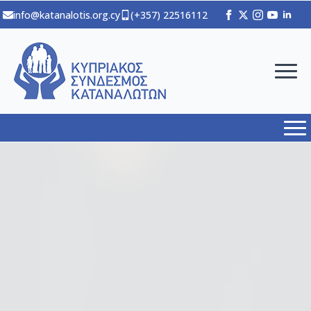
info@katanalotis.org.cy
(+357) 22516112