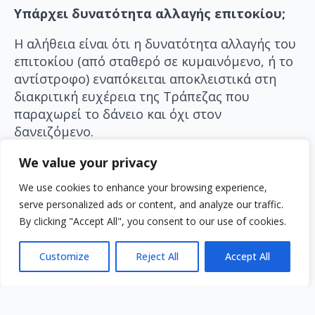
Υπάρχει δυνατότητα αλλαγής επιτοκίου;
Η αλήθεια είναι ότι η δυνατότητα αλλαγής του
επιτοκίου (από σταθερό σε κυμαινόμενο, ή το
αντίστροφο) εναπόκειται αποκλειστικά στη
διακριτική ευχέρεια της Τράπεζας που
παραχωρεί το δάνειο και όχι στον
δανειζόμενο.
We value your privacy
We use cookies to enhance your browsing experience,
Τι συμβαίνει όταν αδυνατούμε να
serve personalized ads or content, and analyze our traffic.
πληρώσουμε τη συμφωνημένη δόση;
By clicking "Accept All", you consent to our use of cookies.
Όταν δυσκολευόμαστε ή αδυνατούμε να
ανταποκριθούμε στο ύψος της δόσης του
Customize
Reject All
Accept All
δανείου, τότε θα πρέπει άμεσα να
επικοινωνούμε με το Τραπεζικό ίδρυμα που
μας έχει παραχωρήσει το δάνειο, ώστε να τους