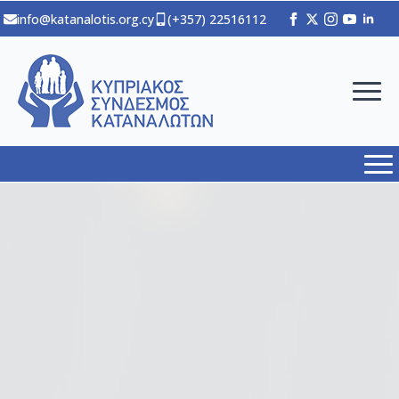
info@katanalotis.org.cy
(+357) 22516112